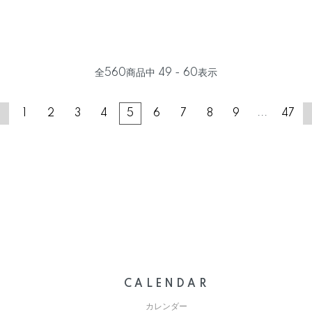
全
560
商品中
49 - 60
表示
...
1
2
3
4
5
6
7
8
9
47
CALENDAR
カレンダー