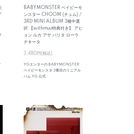
モ
BABYMONSTER ベイビーモ
/
ンスター CHOOM (チュム) /
3RD MINI ALBUM 3種中選
択 【withmuu特典付き】 アヒ
サ
ョン ルカ アサ パリタ ローラ
チキータ
3,480円(税込)
ル
YGエンターの BABYMONSTER
ベイビーモンスタ 3番目のミニアル
バム YG 公式