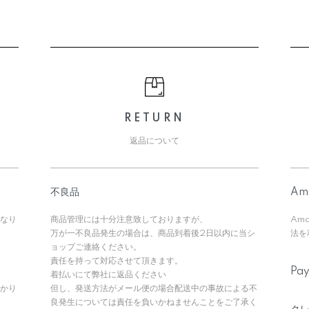
RETURN
返品について
不良品
Am
なり
商品管理には十分注意致しておりますが、
Am
万が一不良品発生の場合は、商品到着後2日以内に当シ
法を
ョップご連絡ください。
責任を持って対応させて頂きます。
Pa
着払いにて弊社に返品ください
かかり
但し、発送方法がメール便の場合配送中の事故による不
良発生については責任を負いかねませんことをご了承く