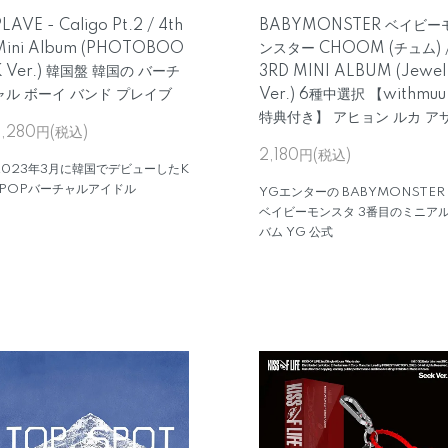
LAVE - Caligo Pt.2 / 4th
BABYMONSTER ベイビー
Mini Album (PHOTOBOO
ンスター CHOOM (チュム) 
K Ver.) 韓国盤 韓国の バーチ
3RD MINI ALBUM (Jewel
ャル ボーイ バンド プレイブ
Ver.) 6種中選択 【withmuu
特典付き】 アヒョン ルカ ア
3,280円(税込)
2,180円(税込)
2023年3月に韓国でデビューしたK
-POPバーチャルアイドル
YGエンターの BABYMONSTER
ベイビーモンスタ 3番目のミニア
バム YG 公式