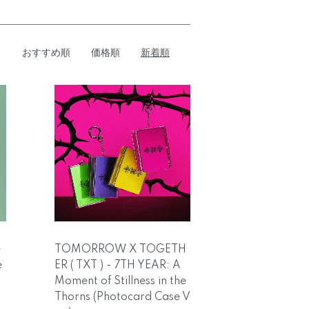
おすすめ順
価格順
新着順
e
TOMORROW X TOGETH
e
ER ( TXT ) - 7TH YEAR: A
Moment of Stillness in the
テ
Thorns (Photocard Case V