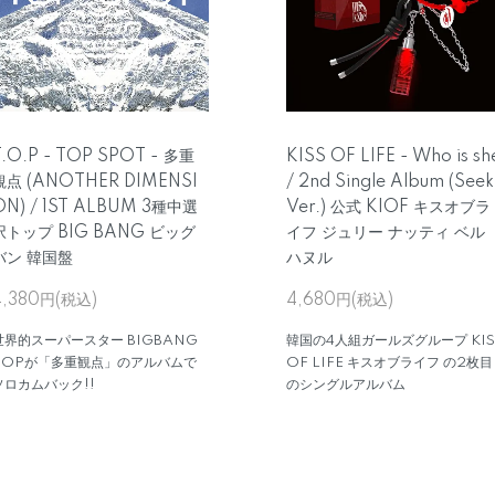
T.O.P - TOP SPOT - 多重
KISS OF LIFE - Who is sh
観点 (ANOTHER DIMENSI
/ 2nd Single Album (Seek
ON) / 1ST ALBUM 3種中選
Ver.) 公式 KIOF キスオブラ
択トップ BIG BANG ビッグ
イフ ジュリー ナッティ ベル
バン 韓国盤
ハヌル
4,380円(税込)
4,680円(税込)
世界的スーパースター BIGBANG
韓国の4人組ガールズグループ KIS
TOPが「多重観点」のアルバムで
OF LIFE キスオブライフ の2枚目
ソロカムバック!!
のシングルアルバム