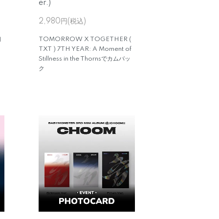
er.)
2,980円(税込)
初
TOMORROW X TOGETHER (
TXT ) 7TH YEAR: A Moment of
Stillness in the Thornsでカムバッ
ク