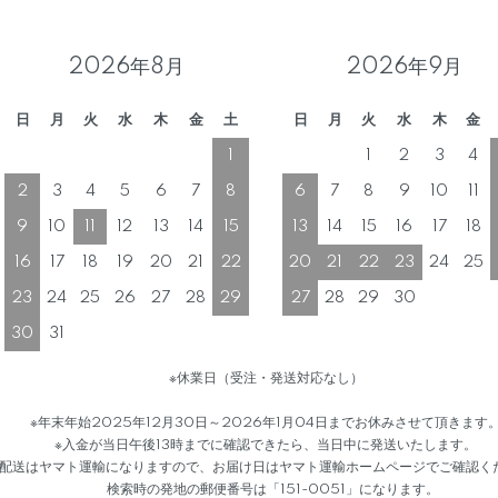
2026年8月
2026年9月
日
月
火
水
木
金
土
日
月
火
水
木
金
1
1
2
3
4
2
3
4
5
6
7
8
6
7
8
9
10
11
9
10
11
12
13
14
15
13
14
15
16
17
18
16
17
18
19
20
21
22
20
21
22
23
24
25
23
24
25
26
27
28
29
27
28
29
30
30
31
※休業日（受注・発送対応なし）
※年末年始2025年12月30日～2026年1月04日までお休みさせて頂きます
※入金が当日午後13時までに確認できたら、当日中に発送いたします。
送はヤマト運輸になりますので、お届け日はヤマト運輸ホームページでご確認く
検索時の発地の郵便番号は「151-0051」になります。