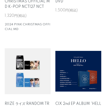
CHRISTMAS OFFICIAL M
DVD
D K-POP NCT127 NCT
1,500円(税込)
1,320円(税込)
2024 PINK CHRISTMAS OFFI
CIAL MD
RIIZE ライズ RANDOM TR
CIX 2nd EP ALBUM 'HELL