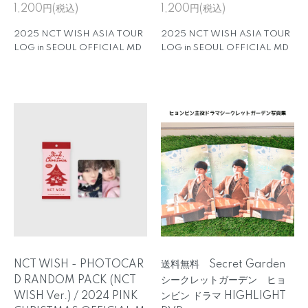
1,200円(税込)
1,200円(税込)
2025 NCT WISH ASIA TOUR
2025 NCT WISH ASIA TOUR
LOG in SEOUL OFFICIAL MD
LOG in SEOUL OFFICIAL MD
NCT WISH - PHOTOCAR
送料無料 Secret Garden
D RANDOM PACK (NCT
シークレットガーデン ヒョ
WISH Ver.) / 2024 PINK
ンビン ドラマ HIGHLIGHT