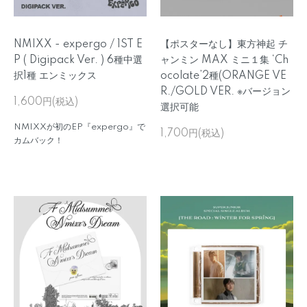
NMIXX - expergo / 1ST E
【ポスターなし】東方神起 チ
P ( Digipack Ver. ) 6種中選
ャンミン MAX ミニ１集 ‘Ch
択1種 エンミックス
ocolate’2種(ORANGE VE
R./GOLD VER. ※バージョン
1,600円(税込)
選択可能
NMIXXが初のEP『expergo』で
1,700円(税込)
カムバック！