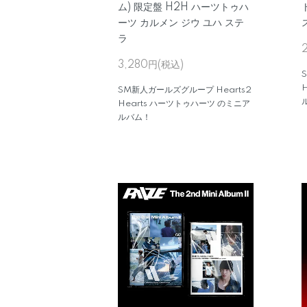
ム) 限定盤 H2H ハーツトゥハ
ーツ カルメン ジウ ユハ ステ
ラ
3,280円(税込)
SM新人ガールズグループ Hearts2
Hearts ハーツトゥハーツ のミニア
ルバム！