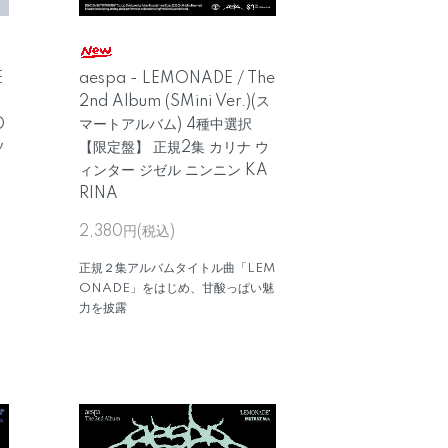
E
aespa - LEMONADE / The
2nd Album (SMini Ver.)(ス
D
マートアルバム) 4種中選択
ソ
【限定盤】 正規2集 カリナ ウ
ィンター ジゼル ニンニン KA
RINA
2,380円(税込)
X
正規２集アルバムタイトル曲「LEM
ONADE」をはじめ、甘酸っぱい魅
力を披露