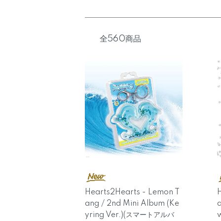
全560商品
Hearts2Hearts - Lemon T
H
ang / 2nd Mini Album (Ke
a
yring Ver.)(スマートアルバ