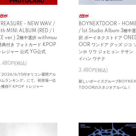
TREASURE - NEW WAV /
BOYNEXTDOOR - HOM
th MINI ALBUM (RED / I
/ 1st Studio Album 3種中選
CE ver.) 2種中選択 withmuu
択 ボーイネクストドア ONE
特典付き フォトカード KPOP
OOR ワンドア グッズ ジコ 
トレジャー 公式 YG公式
ンホ リウ ジェヒョン テサン
イハン ウナク
3,480円(税込)
3,480円(税込)
「2026/6/15付オリコン週間アル
バムランキング」にて、初登場一位
新しいボーイズグループBOYNE
を獲得!! KPOP トレジャー
TDOORのスタジオアルバム！