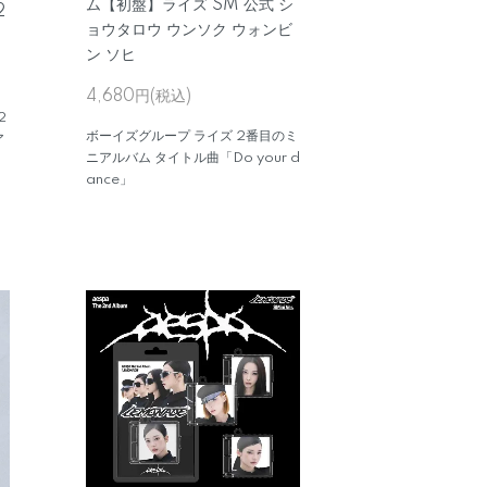
ム【初盤】ライズ SM 公式 シ
2
ョウタロウ ウンソク ウォンビ
ン ソヒ
4,680円(税込)
2
ボーイズグループ ライズ 2番目のミ
ア
ニアルバム タイトル曲「Do your d
ance」