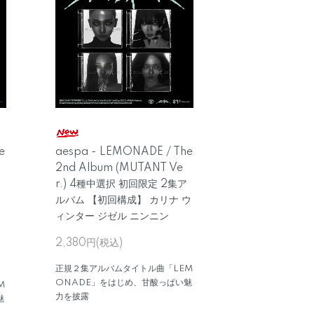
e
aespa - LEMONADE / The
2nd Album (MUTANT Ve
r.) 4種中選択 初回限定 2集ア
ウ
ルバム 【初回構成】 カリナ ウ
ィンター ジゼル ニンニン
2,380円(税込)
正規２集アルバムタイトル曲「LEM
ONADE」をはじめ、甘酸っぱい魅
M
力を披露
魅