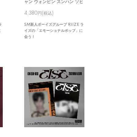
ヒ
ャン ウォンビン スンハン ソヒ
4,380円(税込)
ラ
SM新人ボーイズグループ RIIZE ラ
に
イズの「エモーショナルポップ」に
会う！