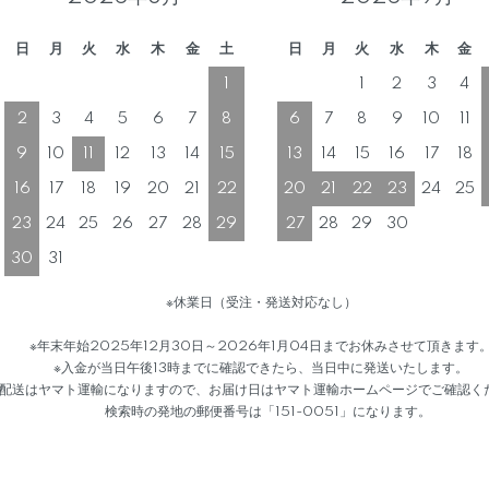
日
月
火
水
木
金
土
日
月
火
水
木
金
1
1
2
3
4
2
3
4
5
6
7
8
6
7
8
9
10
11
9
10
11
12
13
14
15
13
14
15
16
17
18
16
17
18
19
20
21
22
20
21
22
23
24
25
23
24
25
26
27
28
29
27
28
29
30
30
31
※休業日（受注・発送対応なし）
※年末年始2025年12月30日～2026年1月04日までお休みさせて頂きます
※入金が当日午後13時までに確認できたら、当日中に発送いたします。
送はヤマト運輸になりますので、お届け日はヤマト運輸ホームページでご確認く
検索時の発地の郵便番号は「151-0051」になります。