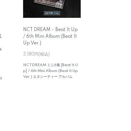
U
NCT DREAM - Beat It Up
L
/ 6th Mini Album (Beat It
Up Ver.)
チ
3,180円(税込)
NCTDREAM ミニ6集 [Beat It U
p] / 6th Mini Album (Beat It Up
Ver.) エヌシーティー アルバム
W