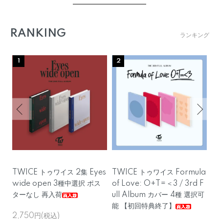
RANKING
ランキング
1
2
te
TWICE トゥワイス 2集 Eyes
TWICE トゥワイス Formula
R
je
wide open 3種中選択 ポス
of Love: O+T=＜3 / 3rd F
ト
ラッ
ターなし 再入荷
ull Album カバー 4種 選択可
T
能 【初回特典終了】
リ
2,750円(税込)
W