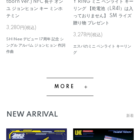
tborn Ver.) NFC 長子 オン
Y RING ミニ ペンライト キー
ユ ジョンヒョン キー ミンホ
リング 【乾電池（LR41）は入
テミン
っておりません】 SM ライズ
贈り物 プレゼント
3,280円(税込)
3,278円(税込)
SHINee デビュー 17周年 記念 シ
ングル アルバム ジョンヒョン 作詞
エスパのミニ ペンライト キーリン
作曲
グ
MORE
NEW ARRIVAL
新着