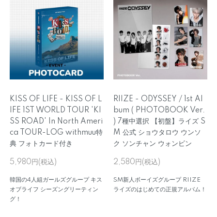
KISS OF LIFE - KISS OF L
RIIZE - ODYSSEY / 1st Al
IFE 1ST WORLD TOUR 'KI
bum ( PHOTOBOOK Ver.
SS ROAD' In North Ameri
) 7種中選択 【初盤】ライズ S
ca TOUR-LOG withmuu特
M 公式 ショウタロウ ウンソ
典 フォトカード付き
ク ソンチャン ウォンビン
5,980円(税込)
2,580円(税込)
韓国の4人組ガールズグループ キス
SM新人ボーイズグループ RIIZE
オブライフ シーズングリーティン
ライズのはじめての正規アルバム！
グ！