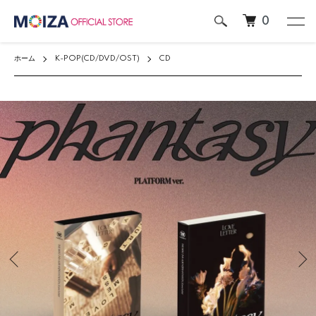
0
ホーム
K-POP(CD/DVD/OST)
CD