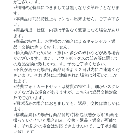
がございます。
※初回限定特典につきましては無くなり次第終了となりま
す。
※本商品は商品特性上キャンセル出来ません。ご了承下さ
い。
※商品構成・仕様・内容は予告なく変更になる場合があり
ます。
※商品の特性上、お客様のご都合によるキャンセル・返
品・交換は承っておりません。
※輸入商品のため汚れ・擦れ・多少の破れなどがある場合
がございます。 また、アウトボックスの凹み等に関して
の返品交換は致しかねます。予めご了承ください。
※不良があった場合は商品到着より２日以内にご連絡くだ
さいませ。それ以降にご連絡された場合は対応いたしか
ねます。
※特典フォトカードセットは材質の特性上、細かいスクレ
ッチなどある場合がありますが、こちらは返品交換対象
外でございます。
※開封済みの場合におきましても、返品、交換は致しかね
ます。
※構成品漏れの場合は商品開封時(梱包状態から)に動画を
撮っていただいた場合のみ、交換・返品・返金が可能で
す。それ以外の場合は対応できませんので、ご了承お願
い致します。