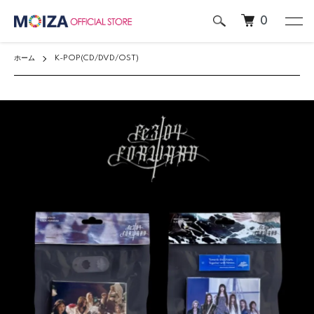
0
ホーム
K-POP(CD/DVD/OST)