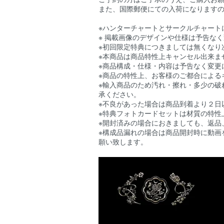
ご予約の方はご了承のうえ、ご購入お
また、国際郵便にての入荷になりますので
※ハンターチャートとサークルチャート
※ 掲載画像のデザインや仕様は予告な
※初回限定特典につきましては無くなり
※本商品は商品特性上キャンセル出来ま
※商品構成・仕様・内容は予告なく変更
※商品の特性上、お客様のご都合による
※輸入商品のため汚れ・擦れ・多少の破
承ください。
※不良があった場合は商品到着より２日
※特典フォトカードセットは材質の特性
※開封済みの場合におきましても、返品
※構成品漏れの場合は商品開封時に動画
願い致します。