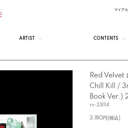
マイアカ
ARTIST
CONTENTS
Red Velv
Chill Kill /
Book Ver
rv-231114
3,180円(税込)