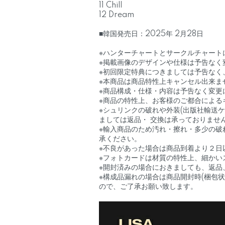
11 Chill
12 Dream
■韓国発売日：2025年 2月28日
※ハンターチャートとサークルチャート
※掲載画像のデザインや仕様は予告なく
※初回限定特典につきましては予告なく
※本商品は商品特性上キャンセル出来ま
※商品構成・仕様・内容は予告なく変更
※商品の特性上、お客様のご都合による
※シュリンクの破れや外装(出版社輸送
ましては返品・ 交換は承っておりませ
※輸入商品のため汚れ・擦れ・多少の破
承ください。
※不良があった場合は商品到着より２日
※フォトカードは材質の特性上、細かい
※開封済みの場合におきましても、返品
※構成品漏れの場合は商品開封時(梱包
ので、ご了承お願い致します。