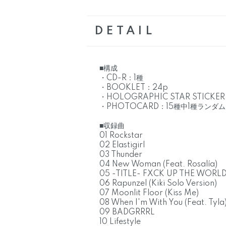
DETAIL
■構成
・CD-R：1種
・BOOKLET：24p
・HOLOGRAPHIC STAR STICKE
・PHOTOCARD：15種中1種ランダム
■収録曲
01 Rockstar
02 Elastigirl
03 Thunder
04 New Woman (Feat. Rosalía)
05 -TITLE- FXCK UP THE WORLD (
06 Rapunzel (Kiki Solo Version)
07 Moonlit Floor (Kiss Me)
08 When I'm With You (Feat. Tyla
09 BADGRRRL
10 Lifestyle