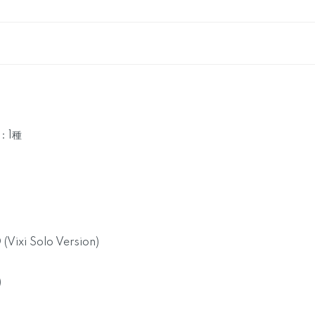
R：1種
Vixi Solo Version)
)