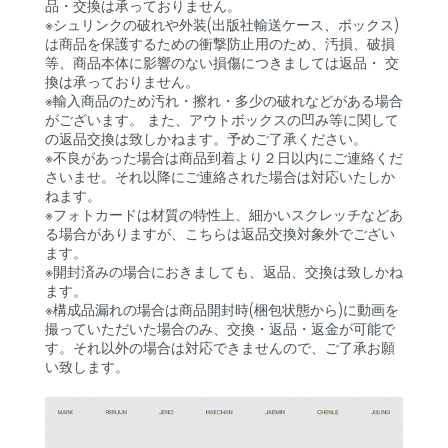
品・交換は承っておりません。
※シュリンクの破れや外装(出版社輸送ケース、ボックス)
は商品を保護するための衝撃防止用のため、汚損、破損
等、商品本体に影響のない損傷につきましては返品・ 交
換は承っておりません。
※輸入商品のため汚れ・擦れ・多少の破れなどがある場合
がございます。 また、アウトボックスの凹み等に関して
の返品交換は致しかねます。予めご了承ください。
※不良があった場合は商品到着より２日以内にご連絡くだ
さいませ。それ以降にご連絡された場合は対応いたしか
ねます。
※フォトカードは材質の特性上、細かいスクレッチなどあ
る場合がありますが、こちらは返品交換対象外でござい
ます。
※開封済みの場合におきましても、返品、交換は致しかね
ます。
※構成品漏れの場合は商品開封時(梱包状態から)に動画を
撮っていただいた場合のみ、交換・返品・返金が可能で
す。それ以外の場合は対応できませんので、ご了承お願
い致します。