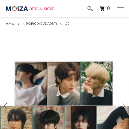
0
ホーム
K-POP(CD/DVD/OST)
CD