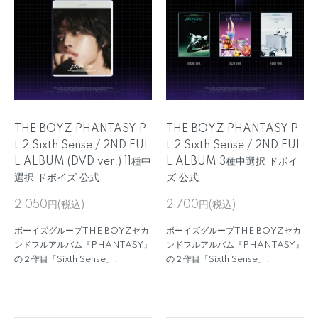
THE BOYZ PHANTASY P
THE BOYZ PHANTASY P
t.2 Sixth Sense / 2ND FUL
t.2 Sixth Sense / 2ND FUL
L ALBUM (DVD ver.) 11種中
L ALBUM 3種中選択 ドボイ
選択 ドボイズ 公式
ズ 公式
2,050円(税込)
2,700円(税込)
ボーイズグループTHE BOYZセカ
ボーイズグループTHE BOYZセカ
ンドフルアルバム『PHANTASY』
ンドフルアルバム『PHANTASY』
の２作目「Sixth Sense」!
の２作目「Sixth Sense」!