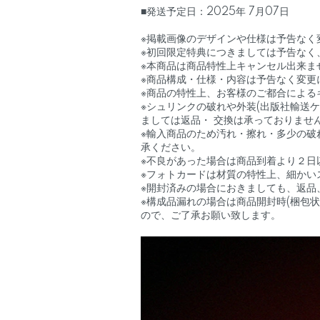
■発送予定日：2025年 7月07日
※掲載画像のデザインや仕様は予告なく
※初回限定特典につきましては予告なく
※本商品は商品特性上キャンセル出来ま
※商品構成・仕様・内容は予告なく変更
※商品の特性上、お客様のご都合による
※シュリンクの破れや外装(出版社輸送
ましては返品・ 交換は承っておりませ
※輸入商品のため汚れ・擦れ・多少の破
承ください。
※不良があった場合は商品到着より２日
※フォトカードは材質の特性上、細かい
※開封済みの場合におきましても、返品
※構成品漏れの場合は商品開封時(梱包
ので、ご了承お願い致します。