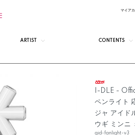
マイアカ
ARTIST
CONTENTS
I-DLE - Offi
ペンライト 
ジャ アイド
ウギ ミンニ
gid-fanlight-v3