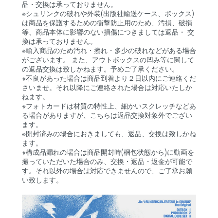
品・交換は承っておりません。
※シュリンクの破れや外装(出版社輸送ケース、ボックス)
は商品を保護するための衝撃防止用のため、汚損、破損
等、商品本体に影響のない損傷につきましては返品・ 交
換は承っておりません。
※輸入商品のため汚れ・擦れ・多少の破れなどがある場合
がございます。 また、アウトボックスの凹み等に関して
の返品交換は致しかねます。予めご了承ください。
※不良があった場合は商品到着より２日以内にご連絡くだ
さいませ。それ以降にご連絡された場合は対応いたしか
ねます。
※フォトカードは材質の特性上、細かいスクレッチなどあ
る場合がありますが、こちらは返品交換対象外でござい
ます。
※開封済みの場合におきましても、返品、交換は致しかね
ます。
※構成品漏れの場合は商品開封時(梱包状態から)に動画を
撮っていただいた場合のみ、交換・返品・返金が可能で
す。それ以外の場合は対応できませんので、ご了承お願
い致します。