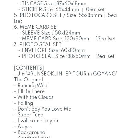
- TINCASE Size :87x60x18mm
- STICKER Size :65x44mm ｜10ea 1set
5. PHOTOCARD SET / Size :55x85mm｜15ea
1set
6. MEME CARD SET
- SLEEVE Size :150x124mm
- MEME CARD Size :120x90mm ｜13ea 1set
7. PHOTO SEAL SET
- ENVELOPE Size :60x80mm
- PHOTO SEAL Size :38x50mm ｜2ea 1set
[CONTENTS]
- Jin '#RUNSEOKJIN_EP.TOUR in GOYANG'
The Original
- Running Wild
- I'll Be There
- With the Clouds
- Falling
- Don't Say You Love Me
- Super Tuna
- I will come to you
- Abyss
- Background