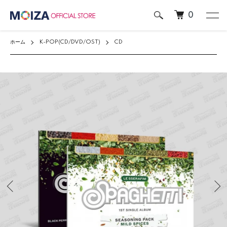
0
ホーム
K-POP(CD/DVD/OST)
CD