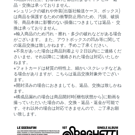
品・交換は承っておりません。
※シュリンクの破れや外装(出版社輸送ケース、ボックス)
は商品を保護するための衝撃防止用のため、汚損、破損
等、商品本体に影響のない損傷につきましては返品・ 交
換は承っておりません。
※輸入商品のため汚れ・擦れ・多少の破れなどがある場合
がございます。 また、アウトボックスの凹み等に関して
の返品交換は致しかねます。予めご了承ください。
※不良があった場合は商品到着より２日以内にご連絡くだ
さいませ。それ以降にご連絡された場合は対応いたしか
ねます。
※フォトカードは材質の特性上、細かいスクレッチなどあ
る場合がありますが、こちらは返品交換対象外でござい
ます。
※開封済みの場合におきましても、返品、交換は致しかね
ます。
※構成品漏れの場合は商品開封時(梱包状態から)に動画を
撮っていただいた場合のみ、交換・返品・返金が可能で
す。それ以外の場合は対応できませんので、ご了承お願
い致します。