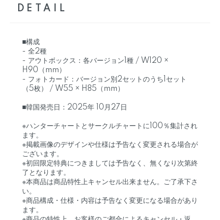
DETAIL
■構成
- 全2種
- アウトボックス：各バージョン1種 / W120 ×
H90（mm）
- フォトカード：バージョン別2セットのうち1セット
（5枚） / W55 × H85（mm）
■韓国発売日：2025年 10月27日
※ハンターチャートとサークルチャートに100％集計され
ます。
※掲載画像のデザインや仕様は予告なく変更される場合が
ございます。
※初回限定特典につきましては予告なく、無くなり次第終
了となります。
※本商品は商品特性上キャンセル出来ません。ご了承下さ
い。
※商品構成・仕様・内容は予告なく変更になる場合があり
ます。
※商品の特性上、お客様のご都合によるキャンセル・返