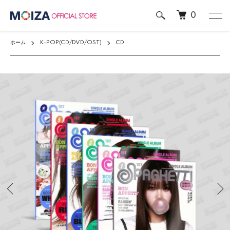
0
ホーム
K-POP(CD/DVD/OST)
CD