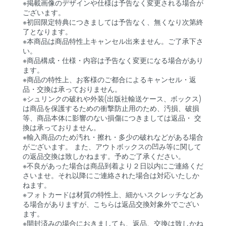
※掲載画像のデザインや仕様は予告なく変更される場合が
ございます。
※初回限定特典につきましては予告なく、無くなり次第終
了となります。
※本商品は商品特性上キャンセル出来ません。ご了承下さ
い。
※商品構成・仕様・内容は予告なく変更になる場合があり
ます。
※商品の特性上、お客様のご都合によるキャンセル・返
品・交換は承っておりません。
※シュリンクの破れや外装(出版社輸送ケース、ボックス)
は商品を保護するための衝撃防止用のため、汚損、破損
等、商品本体に影響のない損傷につきましては返品・ 交
換は承っておりません。
※輸入商品のため汚れ・擦れ・多少の破れなどがある場合
がございます。 また、アウトボックスの凹み等に関して
の返品交換は致しかねます。予めご了承ください。
※不良があった場合は商品到着より２日以内にご連絡くだ
さいませ。それ以降にご連絡された場合は対応いたしか
ねます。
※フォトカードは材質の特性上、細かいスクレッチなどあ
る場合がありますが、こちらは返品交換対象外でござい
ます。
※開封済みの場合におきましても、返品、交換は致しかね