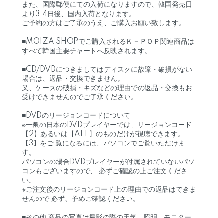
また、国際郵便にての入荷になりますので、韓国発売日
より3.4日後、国内入荷となります。
ご予約の方はご了承のうえ、ご購入お願い致します。
■MOIZA SHOPでご購入されるＫ－ＰＯＰ関連商品は
すべて韓国主要チャートへ反映されます。
■CD/DVDにつきましてはディスクに故障・破損がない
場合は、返品・交換できません。
又、ケースの破損・キズなどの理由での返品・交換もお
受けできませんのでご了承ください。
■DVDのリージョンコードについて
※一般の日本のDVDプレイヤーでは、リージョンコード
【2】あるいは【ALL】のものだけが視聴できます。
【3】をご 覧になるには、パソコンでご覧いただけま
す。
パソコンの場合DVDプレイヤーが付属されていないパソ
コンもございますので、 必ずご確認の上ご注文くださ
い。
※ご注文後のリージョンコード上の理由での返品はできま
せんので 必ず、予めご確認ください。
■その他 商品の写真は撮影の際の天気、照明、モニター