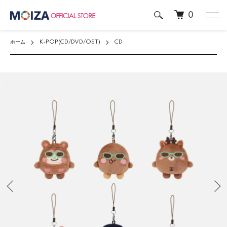
0
ホーム
K-POP(CD/DVD/OST)
CD