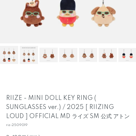
RIIZE - MINI DOLL KEY RING (
SUNGLASSES ver.) / 2025 [ RIIZING
LOUD ] OFFICIAL MD ライズ SM 公式 アトン
riz-2509019