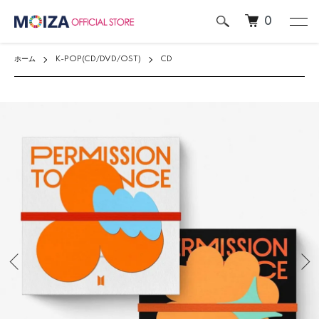
0
ホーム
K-POP(CD/DVD/OST)
CD