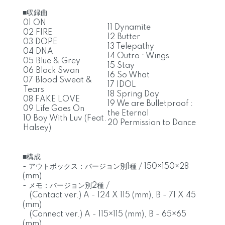
■収録曲
01 ON
11 Dynamite
02 FIRE
12 Butter
03 DOPE
13 Telepathy
04 DNA
14 Outro : Wings
05 Blue & Grey
15 Stay
06 Black Swan
16 So What
07 Blood Sweat &
17 IDOL
Tears
18 Spring Day
08 FAKE LOVE
19 We are Bulletproof :
09 Life Goes On
the Eternal
10 Boy With Luv (Feat.
20 Permission to Dance
Halsey)
■構成
- アウトボックス：バージョン別1種 / 150×150×28
(mm)
- メモ：バージョン別2種 /
(Contact ver.) A - 124 X 115 (mm), B - 71 X 45
(mm)
(Connect ver.) A - 115×115 (mm), B - 65×65
(mm)