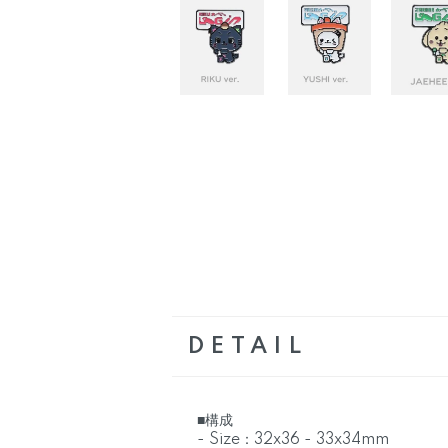
DETAIL
■構成
- Size：32x36 - 33x34mm