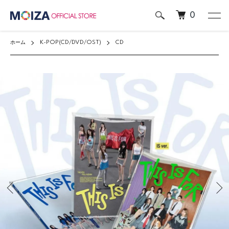
0
ホーム
K-POP(CD/DVD/OST)
CD