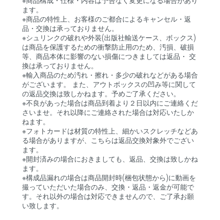
※商品構成・仕様・内容は予告なく変更になる場合があり
ます。
※商品の特性上、お客様のご都合によるキャンセル・返
品・交換は承っておりません。
※シュリンクの破れや外装(出版社輸送ケース、ボックス)
は商品を保護するための衝撃防止用のため、汚損、破損
等、商品本体に影響のない損傷につきましては返品・ 交
換は承っておりません。
※輸入商品のため汚れ・擦れ・多少の破れなどがある場合
がございます。 また、アウトボックスの凹み等に関して
の返品交換は致しかねます。予めご了承ください。
※不良があった場合は商品到着より２日以内にご連絡くだ
さいませ。それ以降にご連絡された場合は対応いたしか
ねます。
※フォトカードは材質の特性上、細かいスクレッチなどあ
る場合がありますが、こちらは返品交換対象外でござい
ます。
※開封済みの場合におきましても、返品、交換は致しかね
ます。
※構成品漏れの場合は商品開封時(梱包状態から)に動画を
撮っていただいた場合のみ、交換・返品・返金が可能で
す。それ以外の場合は対応できませんので、ご了承お願
い致します。