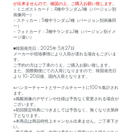
が出来ませんので、確認の上、ご購入お願い致します。
- ミニポストカード：4種中ランダム1種（バージョン別
画像同一）
- ステッカー：5種中ランダム1種（バージョン別画像同
一）
- フォトカード：3種中ランダム1種（バージョン別イメ
ージ違い）
■韓国発売日：2025年 5月27日
メーカーや現地事情により入荷が遅れる場合もございま
す。
ご予約の方はご了承のうえ、ご購入お願い致します。
また、国際郵便にての入荷になりますので、韓国発売日
より 10-20日後、国内入荷となります。
※ハンターチャートとサークルチャートに100％集計され
ます。
※掲載画像のデザインや仕様は予告なく変更される場合が
ございます。
※初回限定特典につきましては予告なく、無くなり次第終
了となります。
※本商品は商品特性上キャンセル出来ません。ご了承下さ
い。