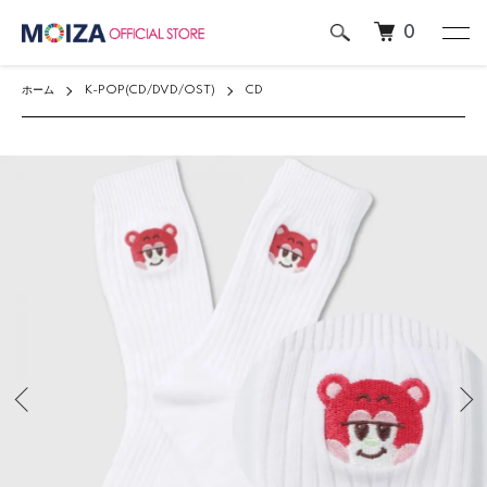
0
ホーム
K-POP(CD/DVD/OST)
CD