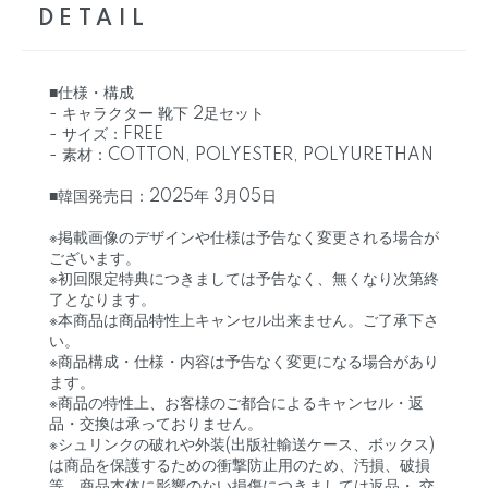
DETAIL
■仕様・構成
- キャラクター 靴下 2足セット
- サイズ：FREE
- 素材：COTTON, POLYESTER, POLYURETHAN
■韓国発売日：2025年 3月05日
※掲載画像のデザインや仕様は予告なく変更される場合が
ございます。
※初回限定特典につきましては予告なく、無くなり次第終
了となります。
※本商品は商品特性上キャンセル出来ません。ご了承下さ
い。
※商品構成・仕様・内容は予告なく変更になる場合があり
ます。
※商品の特性上、お客様のご都合によるキャンセル・返
品・交換は承っておりません。
※シュリンクの破れや外装(出版社輸送ケース、ボックス)
は商品を保護するための衝撃防止用のため、汚損、破損
等、商品本体に影響のない損傷につきましては返品・ 交