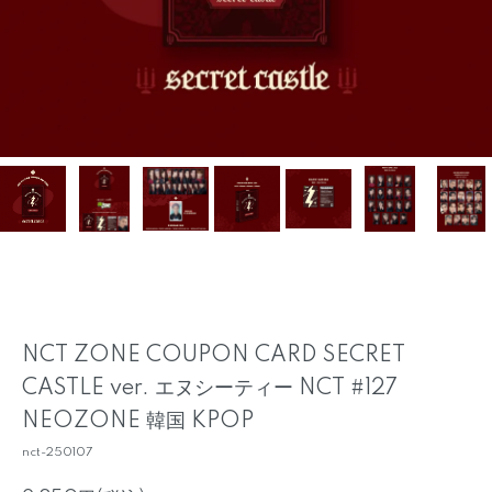
NCT ZONE COUPON CARD SECRET
CASTLE ver. エヌシーティー NCT #127
NEOZONE 韓国 KPOP
nct-250107