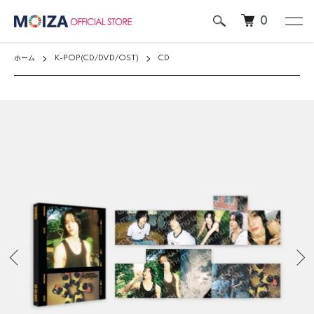
0
ホーム
K-POP(CD/DVD/OST)
CD