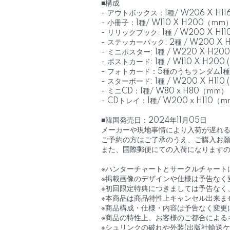
■構成
- アウトボックス：1種/ W206 X H116 
- 小冊子：1種/ W110 X H200（mm）
- リリックブック: 1種 / W200 X H110
- ステッカーパック: 2種 / W200 X H1
- ミニポスター: 1種 / W220 X H200
- ポストカード: 1種 / W110 X H200 
- フォトカード：5種のうちランダム1種/
- スターボード: 1種 / W200 X H110 
- ミニCD：1種/ W80 x H80（mm）
- CDトレイ：1種/ W200 x H110（
■韓国発売日：2024年11月05日
メーカーや現地事情により入荷が遅れ
ご予約の方はご了承のうえ、ご購入お
また、国際郵便にての入荷になりますので
※ハンターチャートとサークルチャート
※掲載画像のデザインや仕様は予告なく
※初回限定特典につきましては予告なく
※本商品は商品特性上キャンセル出来ま
※商品構成・仕様・内容は予告なく変更
※商品の特性上、お客様のご都合による
※シュリンクの破れや外装(出版社輸送