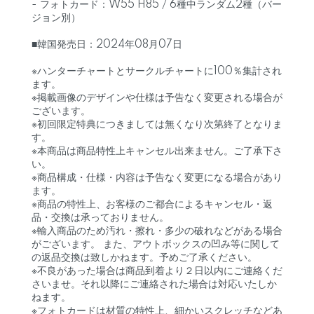
- フォトカード：W55 H85 / 6種中ランダム2種（バー
ジョン別）
■韓国発売日：2024年08月07日
※ハンターチャートとサークルチャートに100％集計され
ます。
※掲載画像のデザインや仕様は予告なく変更される場合が
ございます。
※初回限定特典につきましては無くなり次第終了となりま
す。
※本商品は商品特性上キャンセル出来ません。ご了承下さ
い。
※商品構成・仕様・内容は予告なく変更になる場合があり
ます。
※商品の特性上、お客様のご都合によるキャンセル・返
品・交換は承っておりません。
※輸入商品のため汚れ・擦れ・多少の破れなどがある場合
がございます。 また、アウトボックスの凹み等に関して
の返品交換は致しかねます。予めご了承ください。
※不良があった場合は商品到着より２日以内にご連絡くだ
さいませ。それ以降にご連絡された場合は対応いたしか
ねます。
※フォトカードは材質の特性上、細かいスクレッチなどあ