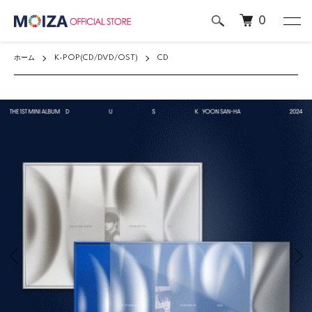
0
ホーム
K-POP(CD/DVD/OST)
CD