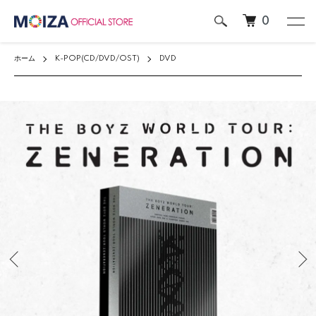
0
ホーム
K-POP(CD/DVD/OST)
DVD