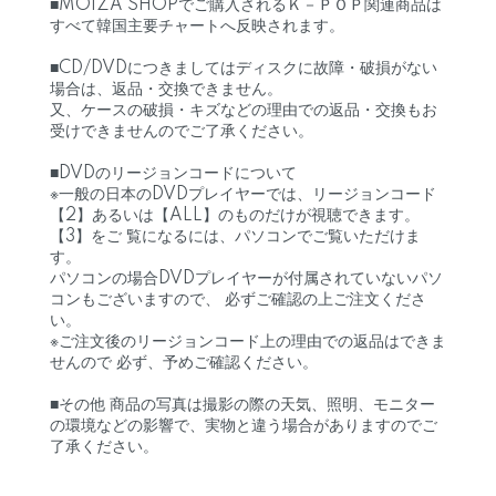
■MOIZA SHOPでご購入されるＫ－ＰＯＰ関連商品は
すべて韓国主要チャートへ反映されます。
■CD/DVDにつきましてはディスクに故障・破損がない
場合は、返品・交換できません。
又、ケースの破損・キズなどの理由での返品・交換もお
受けできませんのでご了承ください。
■DVDのリージョンコードについて
※一般の日本のDVDプレイヤーでは、リージョンコード
【2】あるいは【ALL】のものだけが視聴できます。
【3】をご 覧になるには、パソコンでご覧いただけま
す。
パソコンの場合DVDプレイヤーが付属されていないパソ
コンもございますので、 必ずご確認の上ご注文くださ
い。
※ご注文後のリージョンコード上の理由での返品はできま
せんので 必ず、予めご確認ください。
■その他 商品の写真は撮影の際の天気、照明、モニター
の環境などの影響で、実物と違う場合がありますのでご
了承ください。