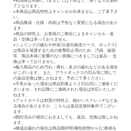
※初回限定特典につきましては予告なく、無くなり次第終
了となります。
※本商品は商品特性上キャンセル出来ません。ご了承下さ
い。
※商品構成・仕様・内容は予告なく変更になる場合があり
ます。
※商品の特性上、お客様のご都合によるキャンセル・返
品・交換は承っておりません。
※シュリンクの破れや外装(出版社輸送ケース、ボックス)
は商品を保護するための衝撃防止用のため、汚損、破損
等、商品本体に影響のない損傷につきましては返品・ 交
換は承っておりません。
※輸入商品のため汚れ・擦れ・多少の破れなどがある場合
がございます。 また、アウトボックスの凹み等に関して
の返品交換は致しかねます。予めご了承ください。
※不良があった場合は商品到着より２日以内にご連絡くだ
さいませ。それ以降にご連絡された場合は対応いたしか
ねます。
※フォトカードは材質の特性上、細かいスクレッチなどあ
る場合がありますが、こちらは返品交換対象外でござい
ます。
※開封済みの場合におきましても、返品、交換は致しかね
ます。
※構成品漏れの場合は商品開封時(梱包状態から)に動画を