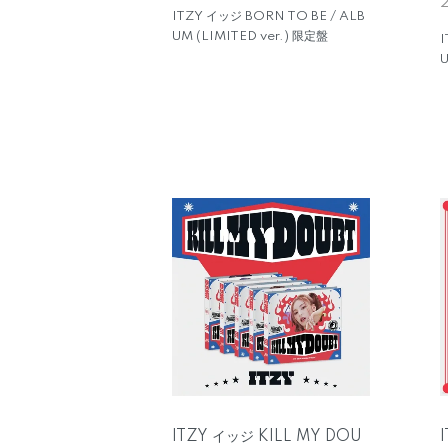
ITZY イッジ BORN TO BE / ALB
UM (LIMITED ver.) 限定盤
I
U
ITZY イッジ KILL MY DOU