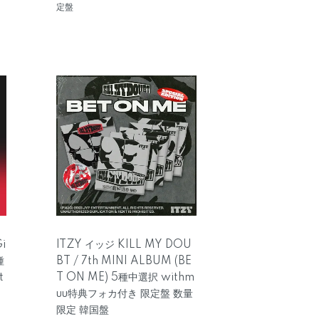
定盤
Gi
ITZY イッジ KILL MY DOU
種
BT / 7th MINI ALBUM (BE
t
T ON ME) 5種中選択 withm
uu特典フォカ付き 限定盤 数量
限定 韓国盤