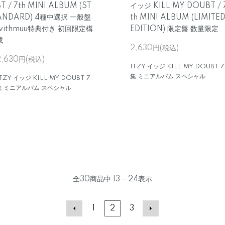
T / 7th MINI ALBUM (ST
イッジ KILL MY DOUBT / 
ANDARD) 4種中選択 一般盤
th MINI ALBUM (LIMITE
withmuu特典付き 初回限定構
EDITION) 限定盤 数量限定
成
2,630円(税込)
2,630円(税込)
ITZY イッジ KILL MY DOUBT 7
集 ミニアルバム スペシャル
TZY イッジ KILL MY DOUBT 7
集 ミニアルバム スペシャル
全
30
商品中
13 - 24
表示
1
2
3