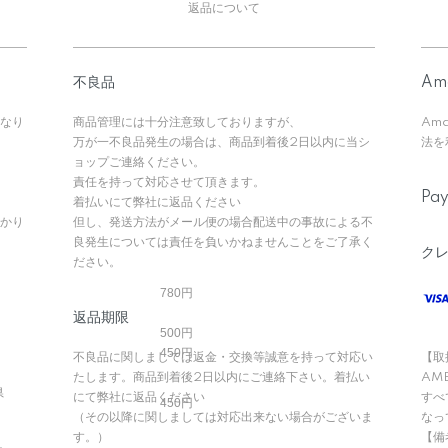
返品について
不良品
Am
なり
商品管理には十分注意致しておりますが、
Am
万が一不良品発生の場合は、商品到着後2日以内に当シ
法を
ョップご連絡ください。
責任を持って対応させて頂きます。
Pa
着払いにて弊社に返品ください
かかり
但し、発送方法がメール便の場合配送中の事故による不
良発生については責任を負いかねませんことをご了承く
ク
ださい。
780円
返品期限
500円
450円
不良品に関しましては返金・交換等誠意を持って対応い
【取扱
たします。商品到着後2日以内にご連絡下さい。着払い
AM
県
にて弊社に返品ください
すべ
450円
（その以降に関しましては対応出来ない場合がございま
なっ
す。）
【備