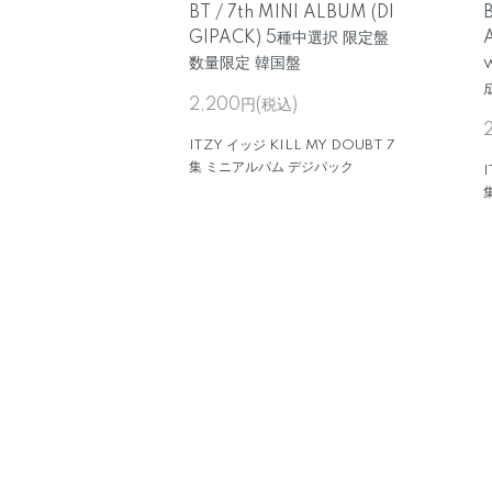
BT / 7th MINI ALBUM (DI
B
GIPACK) 5種中選択 限定盤
数量限定 韓国盤
2,200円(税込)
ITZY イッジ KILL MY DOUBT 7
集 ミニアルバム デジパック
I