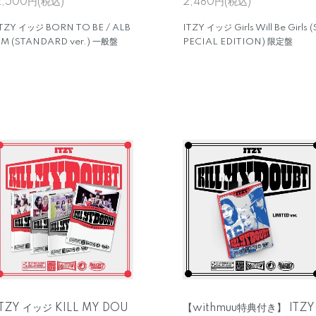
2,500円(税込)
2,480円(税込)
TZY イッジ BORN TO BE / ALB
ITZY イッジ Girls Will Be Girls (
M (STANDARD ver.) 一般盤
PECIAL EDITION) 限定盤
ITZY イッジ KILL MY DOU
【withmuu特典付き】 ITZY