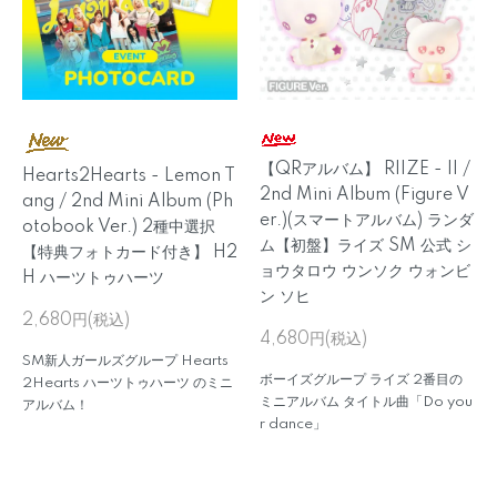
【QRアルバム】 RIIZE - II /
Hearts2Hearts - Lemon T
2nd Mini Album (Figure V
ang / 2nd Mini Album (Ph
er.)(スマートアルバム) ランダ
otobook Ver.) 2種中選択
ム【初盤】ライズ SM 公式 シ
【特典フォトカード付き】 H2
ョウタロウ ウンソク ウォンビ
H ハーツトゥハーツ
ン ソヒ
2,680円(税込)
4,680円(税込)
SM新人ガールズグループ Hearts
ボーイズグループ ライズ 2番目の
2Hearts ハーツトゥハーツ のミニ
ミニアルバム タイトル曲「Do you
アルバム！
r dance」