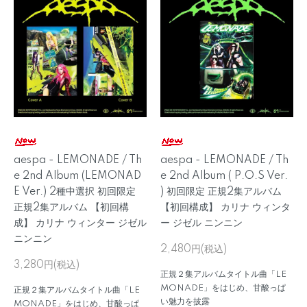
aespa - LEMONADE / Th
aespa - LEMONADE / Th
e 2nd Album (LEMONAD
e 2nd Album ( P.O.S Ver.
E Ver.) 2種中選択 初回限定
) 初回限定 正規2集アルバム
正規2集アルバム 【初回構
【初回構成】 カリナ ウィンタ
成】 カリナ ウィンター ジゼル
ー ジゼル ニンニン
ニンニン
2,480円(税込)
3,280円(税込)
正規２集アルバムタイトル曲「LE
MONADE」をはじめ、甘酸っぱ
正規２集アルバムタイトル曲「LE
い魅力を披露
MONADE」をはじめ、甘酸っぱ