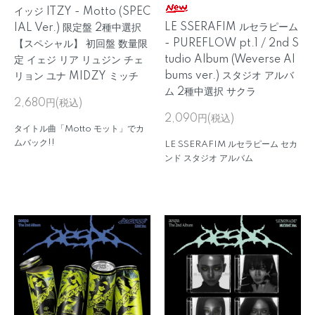
イッジ ITZY - Motto (SPEC
LE SSERAFIM ルセラピーム
IAL Ver.) 限定盤 2種中選択
- PUREFLOW pt.1 / 2nd S
【スペシャル】 初回盤 数量限
tudio Album (Weverse Al
定 イェジ リア リュジン チェ
bums ver.) スタジオ アルバ
リョン ユナ MIDZY ミッチ
ム 2種中選択 サクラ
2,680円(税込)
2,090円(税込)
タイトル曲「Motto モット」でカ
ムバック!!
LE SSERAFIM ルセラピーム セカ
ンド スタジオ アルバム