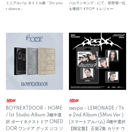
ミニアルバム タイトル曲「Do you
バムランキング」にて、初登場一位
r dance」
を獲得!! KPOP トレジャー
BOYNEXTDOOR - HOME
aespa - LEMONADE / Th
/ 1st Studio Album 3種中選
e 2nd Album (SMini Ver.)
択 ボーイネクストドア ONED
(スマートアルバム) 4種中選択
OOR ワンドア グッズ ジコ ソ
【限定盤】 正規2集 カリナ ウ