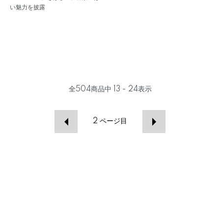
い魅力を披露
全
504
商品中
13 - 24
表示
2
ページ目