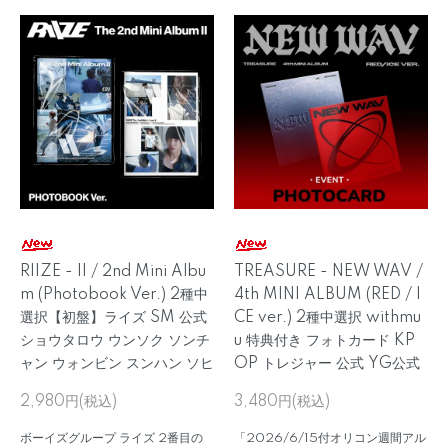
RIIZE - II / 2nd Mini Albu
TREASURE - NEW WAV /
m (Photobook Ver.) 2種中
4th MINI ALBUM (RED / I
選択【初盤】ライズ SM 公式
CE ver.) 2種中選択 withmu
ショウタロウ ウンソク ソンチ
u 特典付き フォトカード KP
ャン ウォンビン スンハン ソヒ
OP トレジャー 公式 YG公式
2,980円(税込)
3,480円(税込)
ボーイズグループ ライズ 2番目の
「2026/6/15付オリコン週間アル